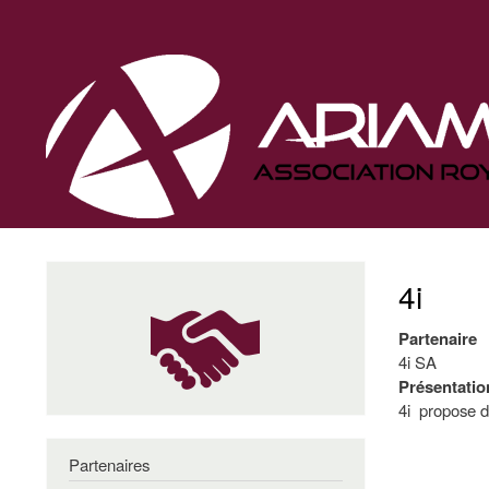
Navigation
principale
4i
Partenaire
4i SA
Présentatio
4i propose de
Partenaires