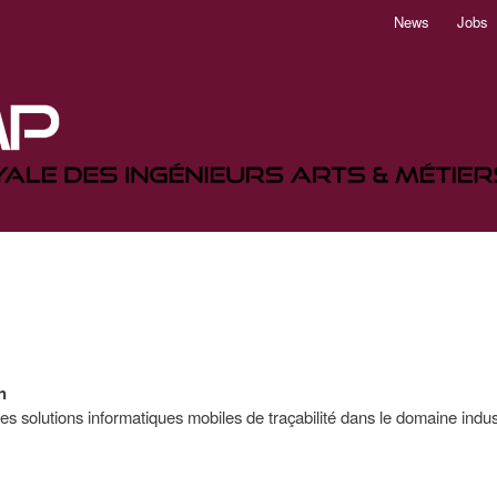
Aller
News
Jobs
au
contenu
principal
n
s solutions informatiques mobiles de traçabilité dans le domaine industrie