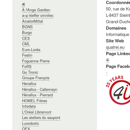
Coordonné
4i
50, rue de 
À l'Ange Gardien
L-8437 Steinf
a+p kieffer omnitec
Grand-Duch
ArcelorMittal
BGNS
Domaines
Burgo
Informatique m
CES
Site Web
CML
quatrei.eu
Euro-Locks
Page Linke
Festin
4i
Foguenne Pierre
Page Faceb
FoRS
-
Go Tronic
Groupe François
Henallux
Hénallux - Callemeyn
Hénallux - Pierrard
HOMEL Frères
Infodata
L'Oréal Libramont
Les ateliers du saupont
Luxrobotic
OEX