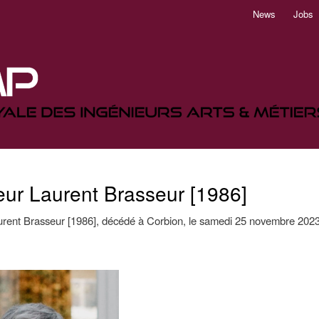
Aller
News
Jobs
au
contenu
principal
ur Laurent Brasseur [1986]
rent Brasseur [1986], décédé à Corbion, le samedi 25 novembre 2023 