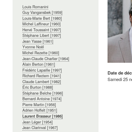
Navigation
Louis Romanini
principale
Guy Vangansbek [1959]
Louis-Marie Bert [1980]
Michel Laffineur [1960]
Hervé Toussaint [1997]
Stéphane Libert [1997]
Jean Yasse [1961]
Yvonne Noël
Michel Rezette [1960]
Jean-Claude Charlier [1964]
Alain Berton [1961]
Frédéric Lapaille [1997]
Date de déc
Richard Rectem [1941]
Samedi 25 n
Claude Lambert [1982]
Éric Burton [1988]
Stéphane Belche [1996]
Bernard Antoine [1974]
Pierre Martin [1956]
Adrien Hoffelt [1951]
Laurent Brasseur [1986]
Jean Léger [1954]
Jean Clarinval [1967]