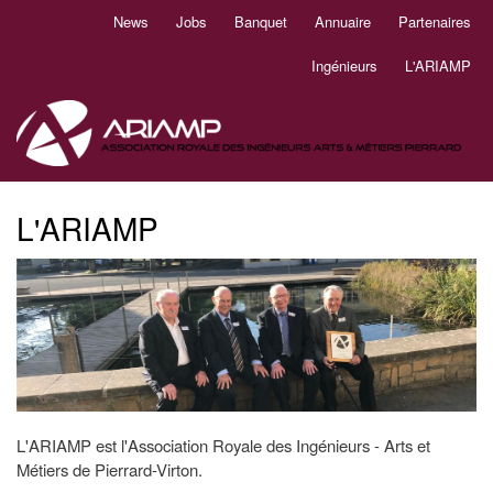
Aller
News
Jobs
Banquet
Annuaire
Partenaires
Navigation
au
principale
contenu
Ingénieurs
L'ARIAMP
principal
L'ARIAMP
L'ARIAMP est l'Association Royale des Ingénieurs - Arts et
Métiers de Pierrard-Virton.