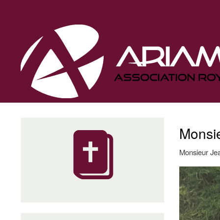
Navigation
principale
Monsie
Monsieur Jea