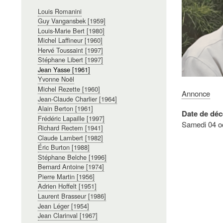
Navigation
Louis Romanini
principale
Guy Vangansbek [1959]
Louis-Marie Bert [1980]
Michel Laffineur [1960]
Hervé Toussaint [1997]
Stéphane Libert [1997]
Jean Yasse [1961]
Yvonne Noël
Michel Rezette [1960]
Annonce
Jean-Claude Charlier [1964]
Alain Berton [1961]
Date de déc
Frédéric Lapaille [1997]
Samedi 04 o
Richard Rectem [1941]
Claude Lambert [1982]
Éric Burton [1988]
Stéphane Belche [1996]
Bernard Antoine [1974]
Pierre Martin [1956]
Adrien Hoffelt [1951]
Laurent Brasseur [1986]
Jean Léger [1954]
Jean Clarinval [1967]