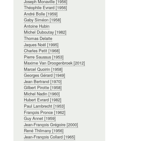
Joseph Monaville [1956]
Théophile Evrard [1956]
André Bolle [1959]
Gaby Siméon [1958]
Antoine Hubin
Michel Duboutay [1982]
Thomas Delaite
Jaques Noël [1995]
Charles Petit [1968]
Pierre Saussus [1953]
Maxime Van Droogenbroek [2012]
Marcel Quoirin [1958]
Georges Gérard [1949]
Jean Bertrand [1970]
Gilbert Pirotte [1958]
Michel Nadin [1960]
Hubert Evrard [1982]
Paul Lambrecht [1953]
François Pronce [1962]
Guy Annet [1959]
Jean-François Grégoire [2000]
René Thilmany [1956]
Jean-François Collard [1965]