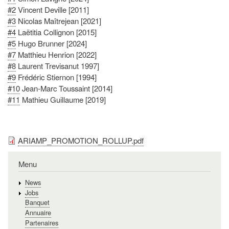
#2
Vincent Deville [2011]
#3
Nicolas Maîtrejean [2021]
#4
Laëtitia Collignon [2015]
#5
Hugo Brunner [2024]
#7
Matthieu Henrion [2022]
#8
Laurent Trevisanut 1997]
#9
Frédéric Stiernon [1994]
#10
Jean-Marc Toussaint [2014]
#11
Mathieu Guillaume [2019]
ARIAMP_PROMOTION_ROLLUP.pdf
Menu
News
Jobs
Banquet
Annuaire
Partenaires