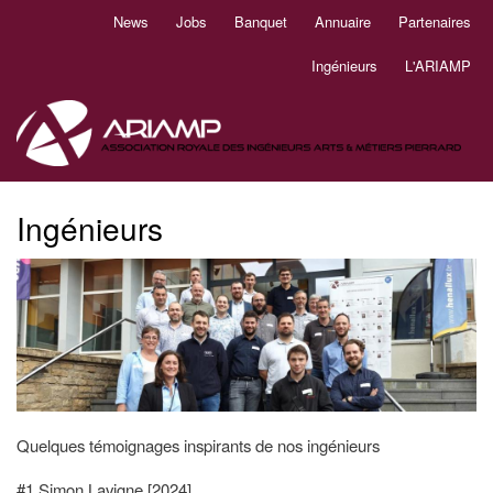
Aller
News
Jobs
Banquet
Annuaire
Partenaires
Navigation
au
principale
contenu
Ingénieurs
L'ARIAMP
principal
Ingénieurs
Quelques témoignages inspirants de nos ingénieurs
#1
Simon Lavigne [2024]