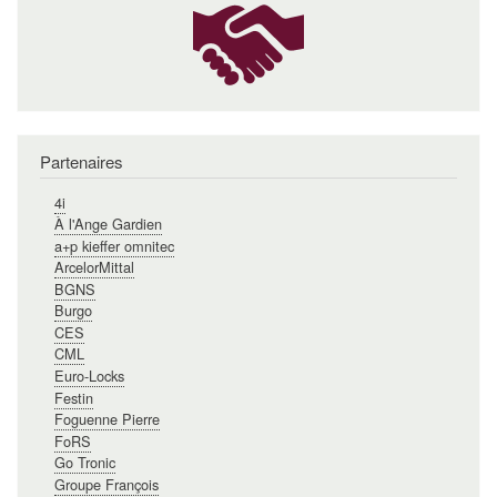
Partenaires
4i
À l'Ange Gardien
a+p kieffer omnitec
ArcelorMittal
BGNS
Burgo
CES
CML
Euro-Locks
Festin
Foguenne Pierre
FoRS
Go Tronic
Groupe François