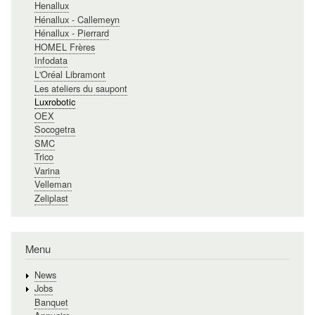
Henallux
Hénallux - Callemeyn
Hénallux - Pierrard
HOMEL Frères
Infodata
L'Oréal Libramont
Les ateliers du saupont
Luxrobotic
OEX
Socogetra
SMC
Trico
Varina
Velleman
Zeliplast
Menu
News
Jobs
Banquet