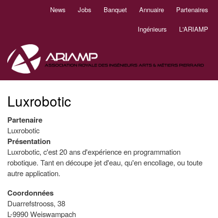
Aller
News
Jobs
Banquet
Annuaire
Partenaires
Navigation
au
principale
contenu
Ingénieurs
L'ARIAMP
principal
Luxrobotic
Partenaire
Luxrobotic
Présentation
Luxrobotic, c'est 20 ans d'expérience en programmation
robotique. Tant en découpe jet d'eau, qu'en encollage, ou toute
autre application.
Coordonnées
Duarrefstrooss, 38
L-9990 Weiswampach