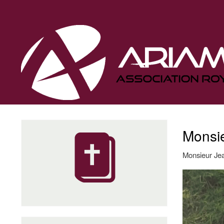
Navigation
principale
Monsie
Monsieur Jea