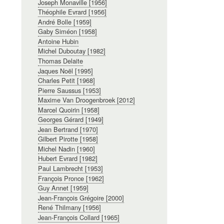
Joseph Monaville [1956]
Théophile Evrard [1956]
André Bolle [1959]
Gaby Siméon [1958]
Antoine Hubin
Michel Duboutay [1982]
Thomas Delaite
Jaques Noël [1995]
Charles Petit [1968]
Pierre Saussus [1953]
Maxime Van Droogenbroek [2012]
Marcel Quoirin [1958]
Georges Gérard [1949]
Jean Bertrand [1970]
Gilbert Pirotte [1958]
Michel Nadin [1960]
Hubert Evrard [1982]
Paul Lambrecht [1953]
François Pronce [1962]
Guy Annet [1959]
Jean-François Grégoire [2000]
René Thilmany [1956]
Jean-François Collard [1965]