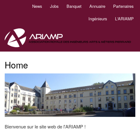
Aller
News
Jobs
Banquet
Annuaire
Partenaires
Navigation
au
principale
contenu
Ingénieurs
L'ARIAMP
principal
Home
Bienvenue sur le site web de l'ARIAMP !