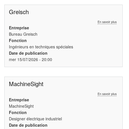
Greisch
sur
En savoir plus
Greisch
Entreprise
Bureau Greisch
Fonction
Ingénieurs en techniques spéciales
Date de publication
mer 15/07/2026 - 20:00
MachineSight
sur
En savoir plus
MachineS
Entreprise
MachineSight
Fonction
Designer électrique industriel
Date de publication