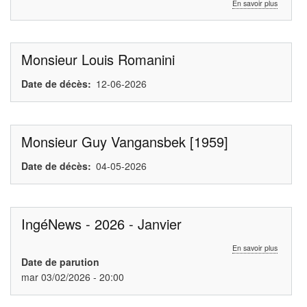
sur
En savoir plus
Nouveau
numéro
de
compte
Monsieur Louis Romanini
Date de décès
12-06-2026
Monsieur Guy Vangansbek [1959]
Date de décès
04-05-2026
IngéNews - 2026 - Janvier
sur
En savoir plus
IngéNew
Date de parution
-
mar 03/02/2026 - 20:00
2026
-
Janvier