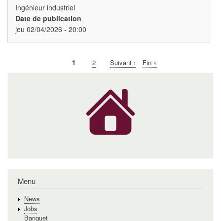
Ingénieur industriel
Date de publication
jeu 02/04/2026 - 20:00
Page
1
Page
2
Page
Suivant ›
Dernière
Fin »
Pagination
courante
suivante
page
Menu
News
Jobs
Banquet