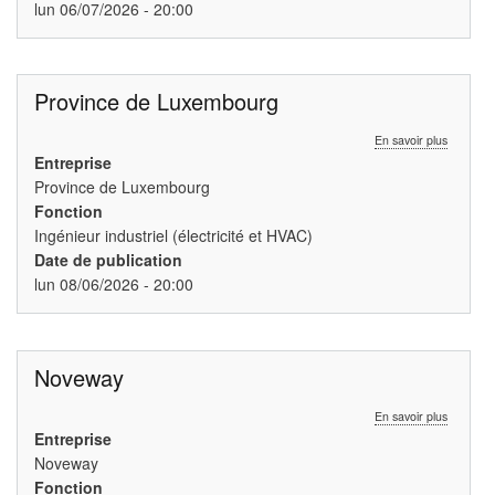
lun 06/07/2026 - 20:00
Province de Luxembourg
sur
En savoir plus
Province
Entreprise
de
Province de Luxembourg
Luxembo
Fonction
Ingénieur industriel (électricité et HVAC)
Date de publication
lun 08/06/2026 - 20:00
Noveway
sur
En savoir plus
Novewa
Entreprise
Noveway
Fonction