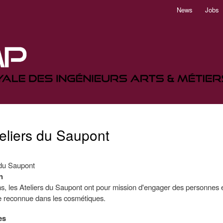
Aller
News
Jobs
au
contenu
principal
eliers du Saupont
 du Saupont
n
, les Ateliers du Saupont ont pour mission d'engager des personnes en 
e reconnue dans les cosmétiques.
es