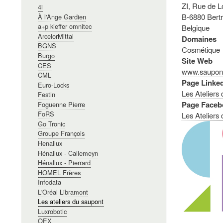
ZI, Rue de L
4i
B-6880 Bertr
À l'Ange Gardien
a+p kieffer omnitec
Belgique
ArcelorMittal
Domaines
BGNS
Cosmétique
Burgo
Site Web
CES
www.saupon
CML
Page Linke
Euro-Locks
Les Ateliers
Festin
Page Faceb
Foguenne Pierre
FoRS
Les Ateliers
Go Tronic
Groupe François
Henallux
Hénallux - Callemeyn
Hénallux - Pierrard
HOMEL Frères
Infodata
L'Oréal Libramont
Les ateliers du saupont
Luxrobotic
OEX