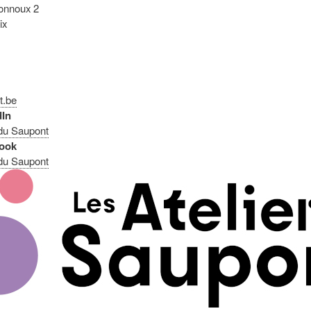
onnoux 2
ix
t.be
dIn
 du Saupont
ook
 du Saupont