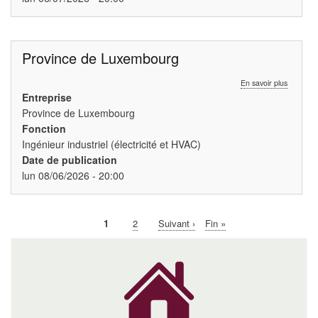
Province de Luxembourg
sur
En savoir plus
Province
Entreprise
de
Province de Luxembourg
Luxembo
Fonction
Ingénieur industriel (électricité et HVAC)
Date de publication
lun 08/06/2026 - 20:00
Page
1
Page
2
Page
Suivant ›
Dernière
Fin »
Pagination
courante
suivante
page