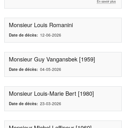
sur
En savoir plus
Nouveau
numéro
de
compte
Monsieur Louis Romanini
Date de décès
12-06-2026
Monsieur Guy Vangansbek [1959]
Date de décès
04-05-2026
Monsieur Louis-Marie Bert [1980]
Date de décès
23-03-2026
Monsieur Michel Laffineur [1960]