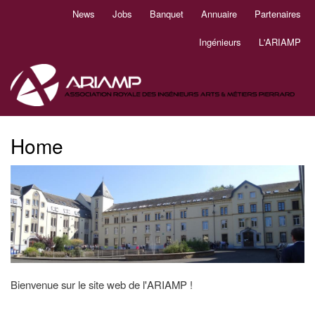
Aller
News
Jobs
Banquet
Annuaire
Partenaires
Navigation
au
principale
contenu
Ingénieurs
L'ARIAMP
principal
Home
Bienvenue sur le site web de l'ARIAMP !