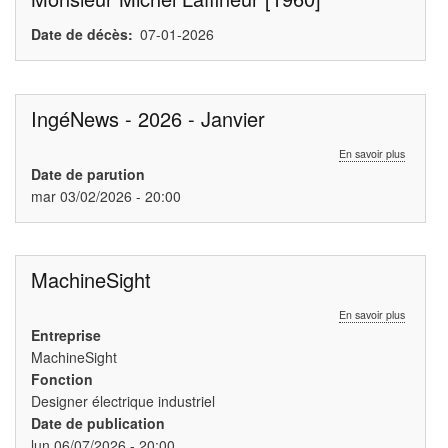
Date de décès
07-01-2026
IngéNews - 2026 - Janvier
sur
En savoir plus
IngéNew
Date de parution
-
mar 03/02/2026 - 20:00
2026
-
Janvier
MachineSight
sur
En savoir plus
MachineS
Entreprise
MachineSight
Fonction
Designer électrique industriel
Date de publication
lun 06/07/2026 - 20:00