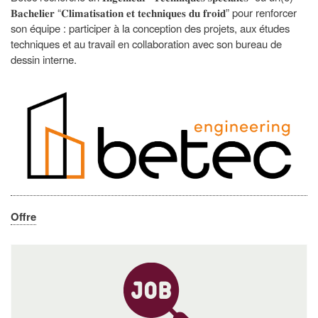
𝐁𝐚𝐜𝐡𝐞𝐥𝐢𝐞𝐫 “𝐂𝐥𝐢𝐦𝐚𝐭𝐢𝐬𝐚𝐭𝐢𝐨𝐧 𝐞𝐭 𝐭𝐞𝐜𝐡𝐧𝐢𝐪𝐮𝐞𝐬 𝐝𝐮 𝐟𝐫𝐨𝐢𝐝” pour renforcer
son équipe :
participer à la conception des projets, aux études
techniques et au travail en collaboration avec son bureau de
dessin interne.
Offre