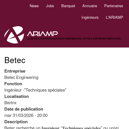
Aller
News
Jobs
Banquet
Annuaire
Partenaires
Navigation
au
principale
contenu
Ingénieurs
L'ARIAMP
principal
Betec
Entreprise
Betec Engineering
Fonction
Ingénieur -"Techniques spéciales"
Localisation
Bertrix
Date de publication
mar 31/03/2026 - 20:00
Description
Betec recherche un 𝐈𝐧𝐠𝐞́𝐧𝐢𝐞𝐮𝐫 “𝐓𝐞𝐜𝐡𝐧𝐢𝐪𝐮𝐞𝐬 𝐬𝐩𝐞́𝐜𝐢𝐚𝐥𝐞𝐬” ou un(e)