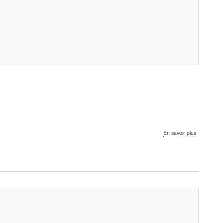
sur
En savoir plus
FABI
-
Enquête
2026