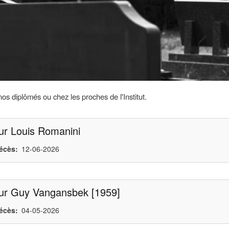
s diplômés ou chez les proches de l'Institut.
ur Louis Romanini
écès
12-06-2026
ur Guy Vangansbek [1959]
écès
04-05-2026