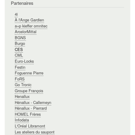
Partenaires
4i
À l'Ange Gardien
a+p kieffer omnitec
ArcelorMittal
BGNS
Burgo
CES
CML
Euro-Locks
Festin
Foguenne Pierre
FoRS
Go Tronic
Groupe François
Henallux
Hénallux - Callemeyn
Hénallux - Pierrard
HOMEL Frères
Infodata
L'Oréal Libramont
Les ateliers du saupont