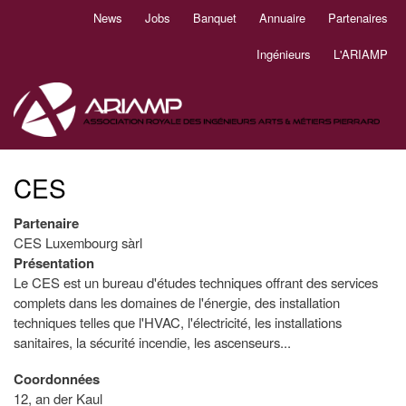
Aller
News
Jobs
Banquet
Annuaire
Partenaires
Navigation
au
principale
contenu
Ingénieurs
L'ARIAMP
principal
CES
Partenaire
CES Luxembourg sàrl
Présentation
Le CES est un bureau d'études techniques offrant des services
complets dans les domaines de l'énergie, des installation
techniques telles que l'HVAC, l'électricité, les installations
sanitaires, la sécurité incendie, les ascenseurs...
Coordonnées
12, an der Kaul