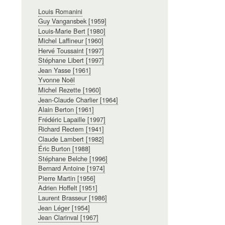
Navigation
Louis Romanini
principale
Guy Vangansbek [1959]
Louis-Marie Bert [1980]
Michel Laffineur [1960]
Hervé Toussaint [1997]
Stéphane Libert [1997]
Jean Yasse [1961]
Yvonne Noël
Michel Rezette [1960]
Jean-Claude Charlier [1964]
Alain Berton [1961]
Frédéric Lapaille [1997]
Richard Rectem [1941]
Claude Lambert [1982]
Éric Burton [1988]
Stéphane Belche [1996]
Bernard Antoine [1974]
Pierre Martin [1956]
Adrien Hoffelt [1951]
Laurent Brasseur [1986]
Jean Léger [1954]
Jean Clarinval [1967]