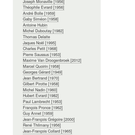
Joseph Monaville [1956]
Théophile Evrard [1956]
André Bolle [1959]
Gaby Siméon [1958]
Antoine Hubin
Michel Duboutay [1982]
Thomas Delaite
Jaques Noël [1995]
Charles Petit [1968]
Pierre Saussus [1953]
Maxime Van Droogenbroek [2012]
Marcel Quoirin [1958]
Georges Gérard [1949]
Jean Bertrand [1970]
Gilbert Pirotte [1958]
Michel Nadin [1960]
Hubert Evrard [1982]
Paul Lambrecht [1953]
François Pronce [1962]
Guy Annet [1959]
Jean-François Grégoire [2000]
René Thilmany [1956]
Jean-François Collard [1965]