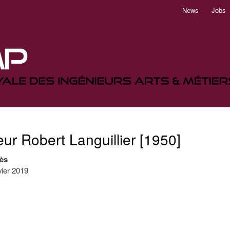
Aller
News
Jobs
au
contenu
principal
ur Robert Languillier [1950]
ès
vier 2019