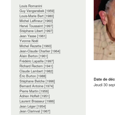
Navigation
Louis Romanini
principale
Guy Vangansbek [1959]
Louis-Marie Bert [1980]
Michel Laffineur [1960]
Hervé Toussaint [1997]
Stéphane Libert [1997]
Jean Yasse [1961]
Yvonne Noël
Michel Rezette [1960]
Jean-Claude Charlier [1964]
Alain Berton [1961]
Frédéric Lapaille [1997]
Richard Rectem [1941]
Claude Lambert [1982]
Éric Burton [1988]
Date de déc
Stéphane Belche [1996]
Jeudi 30 se
Bernard Antoine [1974]
Pierre Martin [1956]
Adrien Hoffelt [1951]
Laurent Brasseur [1986]
Jean Léger [1954]
Jean Clarinval [1967]