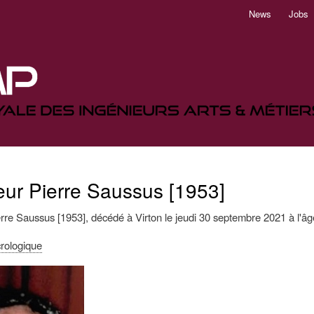
Aller
News
Jobs
au
contenu
principal
ur Pierre Saussus [1953]
rre Saussus [1953], décédé à Virton le jeudi 30 septembre 2021 à l'âg
rologique