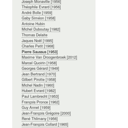
Joseph Monaville [1956]
Théophile Evrard [1956]
André Bolle [1959]
Gaby Siméon [1958]
Antoine Hubin
Michel Duboutay [1982]
Thomas Delaite
Jaques Noël [1995]
Charles Petit [1968]
Pierre Saussus [1953]
Maxime Van Droogenbroek [2012]
Marcel Quoirin [1958]
Georges Gérard [1949]
Jean Bertrand [1970]
Gilbert Pirotte [1958]
Michel Nadin [1960]
Hubert Evrard [1982]
Paul Lambrecht [1953]
François Pronce [1962]
Guy Annet [1959]
Jean-François Grégoire [2000]
René Thilmany [1956]
Jean-François Collard [1965]