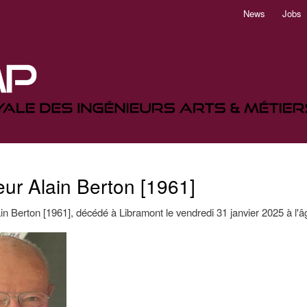
Aller
News
Jobs
au
contenu
principal
ur Alain Berton [1961]
in Berton [1961], décédé à Libramont le vendredi 31 janvier 2025 à l'â