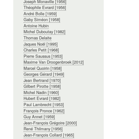
Joseph Monaville [1956]
Théophile Evrard [1956]
André Bolle [1959]
Gaby Siméon [1958]
Antoine Hubin
Michel Duboutay [1982]
Thomas Delaite
Jaques Noël [1995]
Charles Petit [1968]
Pierre Saussus [1953]
Maxime Van Droogenbroek [2012]
Marcel Quoirin [1958]
Georges Gérard [1949]
Jean Bertrand [1970]
Gilbert Pirotte [1958]
Michel Nadin [1960]
Hubert Evrard [1982]
Paul Lambrecht [1953]
François Pronce [1962]
Guy Annet [1959]
Jean-François Grégoire [2000]
René Thilmany [1956]
Jean-François Collard [1965]