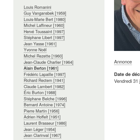
Navigation
Louis Romanini
principale
Guy Vangansbek [1959]
Louis-Marie Bert [1980]
Michel Laffineur [1960]
Hervé Toussaint [1997]
Stéphane Libert [1997]
Jean Yasse [1961]
Yvonne Noël
Michel Rezette [1960]
Annonce
Jean-Claude Charlier [1964]
Alain Berton [1961]
Date de déc
Frédéric Lapaille [1997]
Richard Rectem [1941]
Vendredi 31 
Claude Lambert [1982]
Éric Burton [1988]
Stéphane Belche [1996]
Bernard Antoine [1974]
Pierre Martin [1956]
Adrien Hoffelt [1951]
Laurent Brasseur [1986]
Jean Léger [1954]
Jean Clarinval [1967]